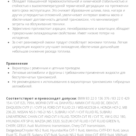
Обладает повышенной термоокислительной и химической стабильностью и
стойкостью к высокотемпературной термической деградации на протяжении
всего срока эксплуатации. Это снижает образование шлама, лака, нагара и
других углеродистых отложений, увеличивает интервал замены масла и
обеспечивает долговечность деталей трансмиссии, что минимизирует
затраты на обслуживание техники.
Эффективно противостоит аэрации, пенообразованию и кавитации, обладает
прекрасными охлаждающими свойствами. Имеет низкие потери на
испарение.
За счет равномерной смазки продукт способствует экономии топлива. Легкая
циркуляция жидкости улучшает охлаждение, обеспечивая дальнейшее
небольшое снижение расхода топлива.
Применение
Вариаторы с ременным и цепным приводом.
Легковые автомобили и фургоны с требованием применения жидкости для
бесступенчатых трансмиссий.
Не рекомендовано к использованию в вариаторных трансмиссиях гибридных
автомобилей.
Соответствуют и превосходят допуски:
BMW 83 22 0 136 376 / 83 22 0 429
154 / CVT EZL 799A, MOPAR CVTF +4, DAIHATSU AMMIX CVT FLUID DC, DEX-CVT,
DIAQUEEN CVTF J1 / CVTF J4, FORD CVT FLUID 23 / WSS-M2C928-A, HONDA HCF-2, MB
236.20, NISSAN NS-3 / NS-2/ NS-1, SUBARU I-CVT / I-CVT FLUID FG, SUBARU
LINEARTRONIC CHAIN CVT AND CVT II FLUID, TOYOTA CVT FE / CVT TC, VW G 052 180,
HYUNDAI ATF SP-III, MAZDA JWS 3320, SUZUKI CVT FLUID / CVT FLUID GREEN ½,
CHERY, GEELY, Audi Multitronic transmission, Chery CVT transmission,
Dodge/Jeep/Chrysler NS-2 fluid, Hyundai/Kia CVT-1 fluid, Idemitsu CVTF-EX1 fluid, Lexus
Fluid TC, Fluid FE, Subaru iCVT fluid, Suzuki NS-2 fluid, Volvo CVT 4959 fluid, VW/Audi