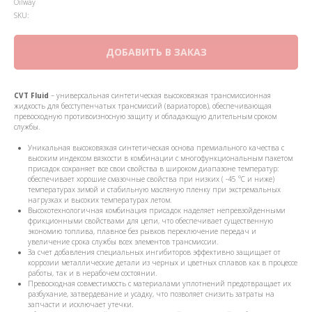
Oilway
SKU:
ДОБАВИТЬ В ЗАКАЗ
CVT Fluid
– универсальная синтетическая высоковязкая трансмиссионная
жидкость для бесступенчатых трансмиссий (вариаторов), обеспечивающая
превосходную противоизносную защиту и обладающую длительным сроком
службы.
Уникальная высоковязкая синтетическая основа премиального качества с
высоким индексом вязкости в комбинации с многофункциональным пакетом
присадок сохраняет все свои свойства в широком диапазоне температур:
обеспечивает хорошие смазочные свойства при низких ( -45 °C и ниже)
температурах зимой и стабильную масляную пленку при экстремальных
нагрузках и высоких температурах летом.
Высокотехнологичная комбинация присадок наделяет непревзойденными
фрикционными свойствами для цепи, что обеспечивает существенную
экономию топлива, плавное без рывков переключение передач и
увеличение срока службы всех элементов трансмиссии.
За счет добавления специальных ингибиторов эффективно защищает от
коррозии металлические детали из черных и цветных сплавов как в процессе
работы, так и в нерабочем состоянии.
Превосходная совместимость с материалами уплотнений предотвращает их
разбухание, затвердевание и усадку, что позволяет снизить затраты на
запчасти и исключает утечки.