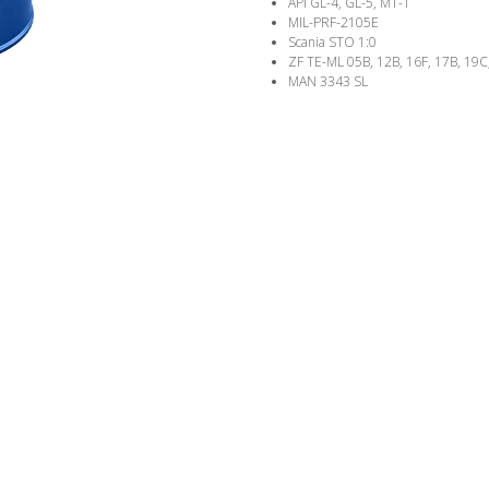
API GL-4, GL-5, MT-1
MIL-PRF-2105E
Scania STO 1:0
ZF TE-ML 05B, 12B, 16F, 17B, 19C
MAN 3343 SL