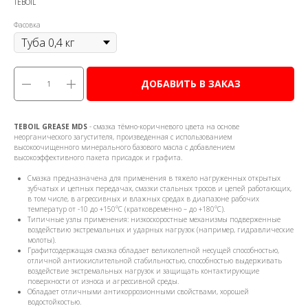
TEBOIL
Фасовка
ДОБАВИТЬ В ЗАКАЗ
TEBOIL GREASE MDS
- смазка тёмно-коричневого цвета на основе
неорганического загустителя, произведенная с использованием
высокоочищенного минерального базового масла с добавлением
высокоэффективного пакета присадок и графита.
Смазка предназначена для применения в тяжело нагруженных открытых
зубчатых и цепных передачах, смазки стальных тросов и цепей работающих,
в том числе, в агрессивных и влажных средах в диапазоне рабочих
температур от -10 до +150°С (кратковременно – до +180°С).
Типичные узлы применения: низкоскоростные механизмы подверженные
воздействию экстремальных и ударных нагрузок (например, гидравлические
молоты).
Графитсодержащая смазка обладает великолепной несущей способностью,
отличной антиокислительной стабильностью, способностью выдерживать
воздействие экстремальных нагрузок и защищать контактирующие
поверхности от износа и агрессивной среды.
Обладает отличными антикоррозионными свойствами, хорошей
водостойкостью.