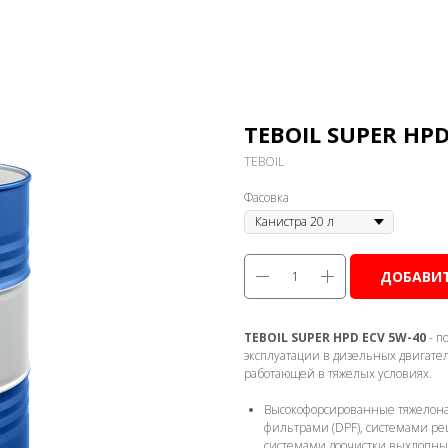
TEBOIL SUPER HPD
TEBOIL
Фасовка
ДОБАВИТ
TEBOIL SUPER HPD ECV 5W-40
- п
эксплуатации в дизельных двигате
работающей в тяжелых условиях.
Высокофорсированные тяжелон
фильтрами (DPF), системами ре
системами доочистки выхлопных