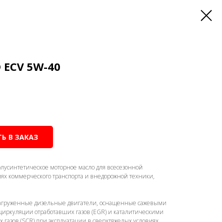
 ECV 5W-40
Ь В ЗАКАЗ
олусинтетическое моторное масло для всесезонной
лях коммерческого транспорта и внедорожной техники,
агруженные дизельные двигатели, оснащенные сажевыми
циркуляции отработавших газов (EGR) и каталитическими
 газов (SCR) при эксплуатации в сверхтяжелых условиях