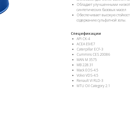
Обладает улучшенными низкоте
синтетических базовых масел
Обеспечивает высокую стойкост
содержанию сульфатной золы.
Спецификации
API CK-4
ACEA E9/E7
Caterpillar ECF-3
Cummins CES 20086
MAN M 3575
MB 228.31
Mack EOS-4.5
Volvo VDS-4.5
Renault VI RLD-3
MTU Oil Category 2.1