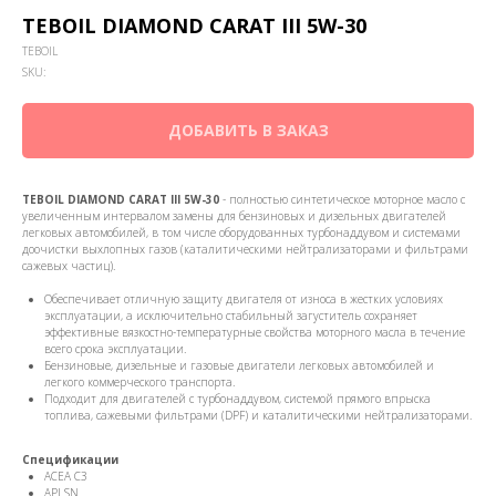
TEBOIL DIAMOND CARAT III 5W-30
TEBOIL
SKU:
ДОБАВИТЬ В ЗАКАЗ
TEBOIL DIAMOND CARAT III 5W-30
- полностью синтетическое моторное масло с
увеличенным интервалом замены для бензиновых и дизельных двигателей
легковых автомобилей, в том числе оборудованных турбонаддувом и системами
доочистки выхлопных газов (каталитическими нейтрализаторами и фильтрами
сажевых частиц).
Обеспечивает отличную защиту двигателя от износа в жестких условиях
эксплуатации, а исключительно стабильный загуститель сохраняет
эффективные вязкостно-температурные свойства моторного масла в течение
всего срока эксплуатации.
Бензиновые, дизельные и газовые двигатели легковых автомобилей и
легкого коммерческого транспорта.
Подходит для двигателей с турбонаддувом, системой прямого впрыска
топлива, сажевыми фильтрами (DPF) и каталитическими нейтрализаторами.
Спецификации
ACEA C3
API SN