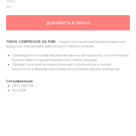
TEBOIL
SKU:
ДОБАВИТЬ В ЗАКАЗ
TEBOIL COMPRESSOR OIL P68S
– полусинтетическое компрессорное масло для
воздушных компрессоров, работающих в тяжелых условиях.
Производится на основе высококачественных минеральных и синтетических
базовых масел и специализированного пакета присадок
Обладает отличной антиокислительной стабильностью и низкой
склонностью к образованию отложений в условиях высоких температур
Спецификации:
DIN 51506 VDL
ISO-L-DAB