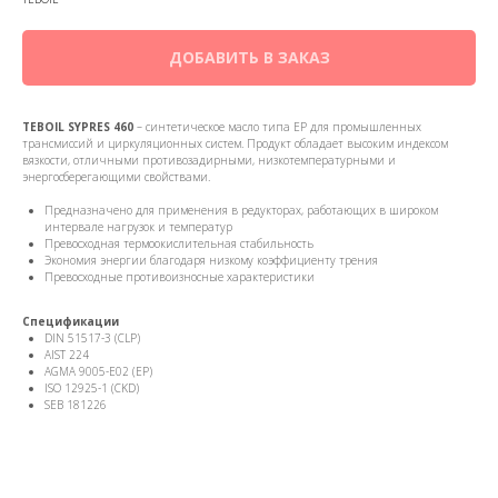
ДОБАВИТЬ В ЗАКАЗ
TEBOIL SYPRES 460
– синтетическое масло типа EP для промышленных
трансмиссий и циркуляционных систем. Продукт обладает высоким индексом
вязкости, отличными противозадирными, низкотемпературными и
энергосберегающими свойствами.
Предназначено для применения в редукторах, работающих в широком
интервале нагрузок и температур
Превосходная термоокислительная стабильность
Экономия энергии благодаря низкому коэффициенту трения
Превосходные противоизносные характеристики
Спецификации
DIN 51517-3 (CLP)
AIST 224
AGMA 9005-E02 (EP)
ISO 12925-1 (CKD)
SEB 181226