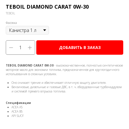
TEBOIL DIAMOND CARAT 0W-30
TEBOIL
Фасовка
ДОБАВИТЬ В ЗАКАЗ
TEBOIL DIAMOND CARAT 0W-30
- высококачественное, полностью синтетическое
моторное масло для экономии топлива, предназначенное для круглогодичного
использования в сложных условиях.
Оно снижает трение и обеспечивает отличную защиту двигателя.
Бензиновые, дизельные и газовые ДВС, в т. ч. оборудованные турбонаддувом
и системой прямого впрыска топлива.
Спецификации
ACEA A5
ACEA B5
API SL/CF