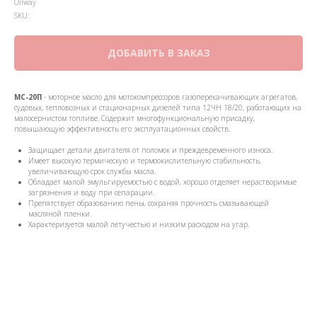
Oilway
SKU:
ДОБАВИТЬ В ЗАКАЗ
МС-20П
- моторное масло для мотокомпрессоров газоперекачивающих агрегатов,
судовых, тепловозных и стационарных дизелей типа 12ЧН 18/20, работающих на
малосернистом топливе. Содержит многофункциональную присадку,
повышающую эффективность его эксплуатационных свойств.
Защищает детали двигателя от поломок и преждевременного износа.
Имеет высокую термическую и термоокислительную стабильность,
увеличивающую срок службы масла.
Обладает малой эмульгируемостью с водой, хорошо отделяет нерастворимые
загрязнения и воду при сепарации.
Препятствует образованию пены, сохраняя прочность смазывающей
масляной пленки.
Характеризуется малой летучестью и низким расходом на угар.