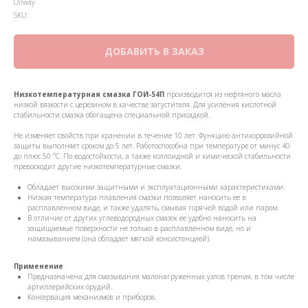
Oilway
SKU:
ДОБАВИТЬ В ЗАКАЗ
Низкотемпературная смазка ГОИ-54П
производится из нефтяного масла
низкой вязкости с церезином в качестве загустителя. Для усиления кислотной
стабильности смазка обогащена специальной присадкой.
Не изменяет свойств при хранении в течение 10 лет. Функцию антикоррозийной
защиты выполняет сроком до 5 лет. Работоспособна при температуре от минус 40
до плюс 50 °С. По водостойкости, а также коллоидной и химической стабильности
превосходит другие низкотемпературные смазки.
Обладает высокими защитными и эксплуатационными характеристиками.
Низкая температура плавления смазки позволяет наносить ее в
расплавленном виде, и также удалять, смывая горячей водой или паром.
В отличие от других углеводородных смазок ее удобно наносить на
защищаемые поверхности не только в расплавленном виде, но и
намазыванием (она обладает мягкой консистенцией).
Применение
Предназначена для смазывания малонагруженных узлов трения, в том числе
артиллерийских орудий.
Консервация механизмов и приборов.