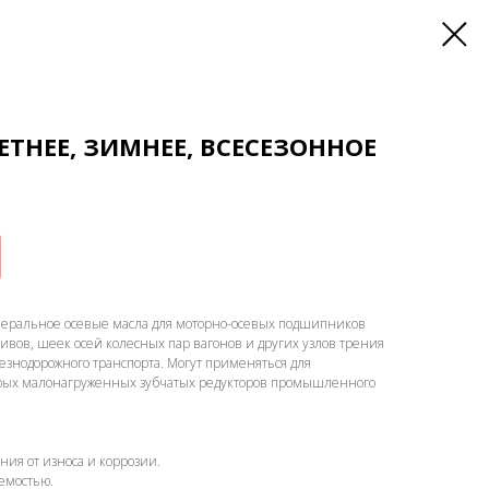
ЕТНЕЕ, ЗИМНЕЕ, ВСЕСЕЗОННОЕ
неральное осевые масла для моторно-осевых подшипников
ивов, шеек осей колесных пар вагонов и других узлов трения
езнодорожного транспорта. Могут применяться для
орых малонагруженных зубчатых редукторов промышленного
ия от износа и коррозии.
емостью.