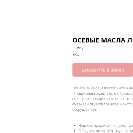
ОСЕВЫЕ МАСЛА Л
Oilway
SKU:
ДОБАВИТЬ В ЗАКАЗ
Летнее, зимнее и всесезонное ми
тяговых электродвигателей локомот
скольжения подвижного состава жел
смазывания узлов трения и некот
оборудования.
Надежно предохраняют узлы трен
Обладают высокой деэмульгиру