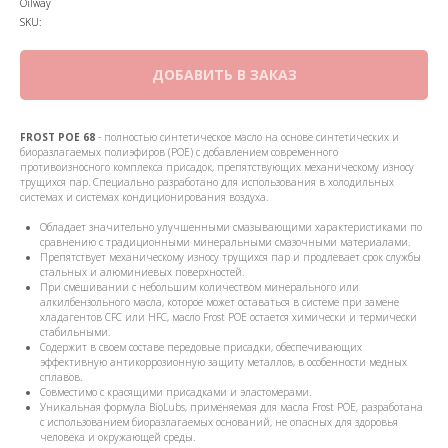
Oilway
SKU:
ДОБАВИТЬ В ЗАКАЗ
FROST POE 68
- полностью синтетическое масло на основе синтетических и
биоразлагаемых полиэфиров (POE) с добавлением современного
противоизносного комплекса присадок, препятствующих механическому износу
трущихся пар. Специально разработано для использования в холодильных
системах и системах кондиционирования воздуха.
Обладает значительно улучшенными смазывающими характеристиками по
сравнению с традиционными минеральными смазочными материалами.
Препятствует механическому износу трущихся пар и продлевает срок службы
стальных и алюминиевых поверхностей.
При смешивании с небольшим количеством минерального или
алкилбензольного масла, которое может оставаться в системе при замене
хладагентов CFC или HFC, масло Frost POE остается химически и термически
стабильными.
Содержит в своем составе передовые присадки, обеспечивающих
эффективную антикоррозионную защиту металлов, в особенности медных
сплавов.
Совместимо с красящими присадками и эластомерами.
Уникальная формула BioLubs, применяемая для масла Frost POE, разработана
с использованием биоразлагаемых оснований, не опасных для здоровья
человека и окружающей среды.