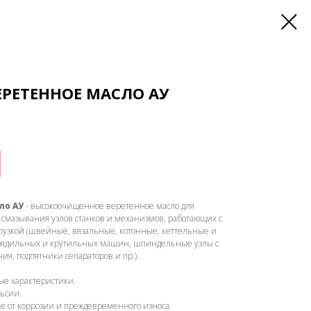
РЕТЕННОЕ МАСЛО АУ
ло АУ
- высокоочищенное веретенное масло для
я смазывания узлов станков и механизмов, работающих с
узкой (швейные, вязальные, котонные, кеттельные и
рядильных и крутильных машин, шпиндельные узлы с
я, подпятники сепараторов и пр.).
ые характеристики.
ьсии.
 от коррозии и преждевременного износа.