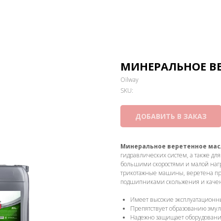
МИНЕРАЛЬНОЕ ВЕ
Oilway
SKU:
ДОБАВИТЬ В ЗАКАЗ
Минеральное веретенное мас
гидравлических систем, а также дл
большими скоростями и малой нагр
трикотажные машины, веретена п
подшипниками скольжения и качени
Имеет высокие эксплуатационн
Препятствует образованию эмул
Надежно защищает оборудование